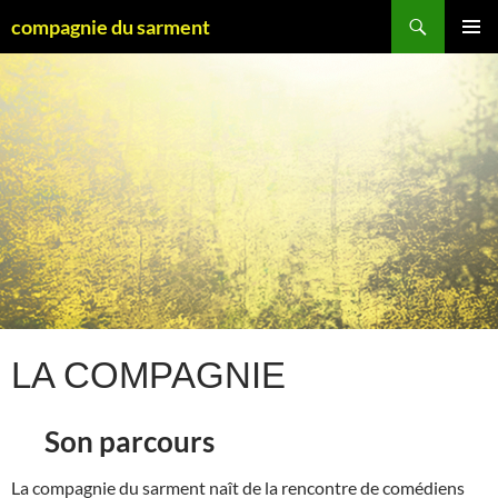
Aller
Recherche
compagnie du sarment
au
MENU
contenu
PRINCI
LA COMPAGNIE
Son parcours
La compagnie du sarment naît de la rencontre de comédiens